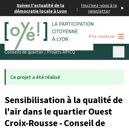
Suivez l'actualité de la
Inscrivez-vous à la
-
démocratie locale à Lyon
newsletter
Menu
Se connecter
Menu p
Conseils de quartier
/
Projets APICQ
Ce projet a été réalisé
Sensibilisation à la qualité de
l'air dans le quartier Ouest
Croix-Rousse - Conseil de