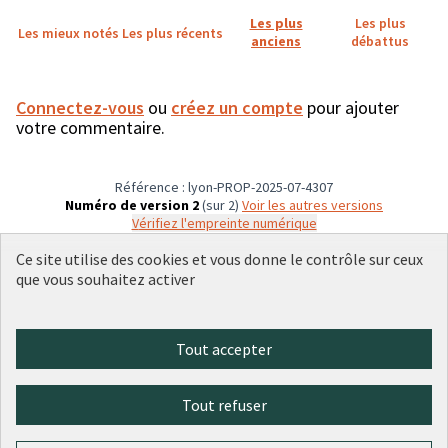
Les plus
Les plus
Les mieux notés
Les plus récents
anciens
débattus
Connectez-vous
ou
créez un compte
pour ajouter
votre commentaire.
Référence : lyon-PROP-2025-07-4307
Numéro de version 2
(sur 2)
voir les autres versions
Vérifiez l'empreinte numérique
Ce site utilise des cookies et vous donne le contrôle sur ceux
que vous souhaitez activer
Conditions d'utilisation
Paramètres des cookies
Plateforme de participation citoyenne de la Ville de Lyon sur X
Plateforme de participation citoyenne de la Ville de Lyon sur Face
Plateforme de participation citoyenne de la Ville de Lyon sur 
Plateforme de participation citoyenne de la Ville de Lyo
Plateforme de participation citoyenne de la Ville d
Tout accepter
(Lien externe)
(Lien externe)
(Lien externe)
(Lien externe)
(Lien externe)
Tout refuser
Licence Cre
(Lien extern
(Lien externe)