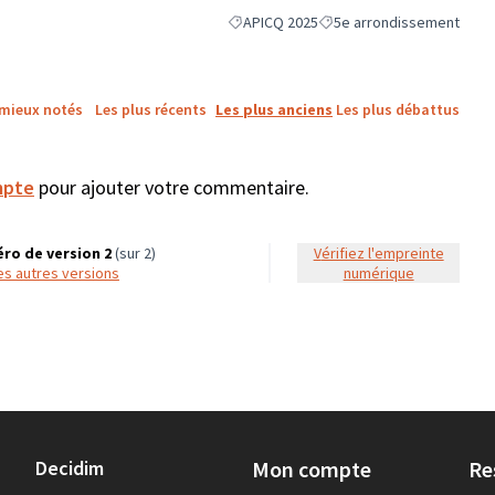
APICQ 2025
5e arrondissement
Filtrer les résultats de la catégorie : AP
Filtrer les résultats pour l
 mieux notés
Les plus récents
Les plus anciens
Les plus débattus
mpte
pour ajouter votre commentaire.
ro de version 2
(sur 2)
Vérifiez l'empreinte
 les autres versions
numérique
Decidim
Mon compte
Re