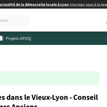
actualité de la démocratie locale à Lyon
-
Inscrivez-vous à la ne
enu utilisateur
/
Projets APICQ
 dans le Vieux-Lyon - Conseil
iers Anciens