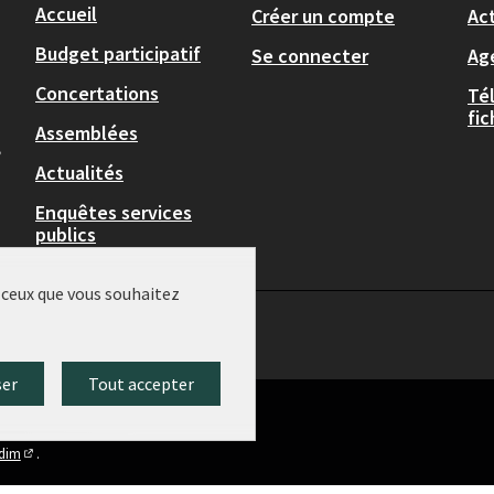
Accueil
Créer un compte
Act
Budget participatif
Se connecter
Ag
Concertations
Té
fi
Assemblées
,
Actualités
Enquêtes services
publics
r ceux que vous souhaitez
ser
Tout accepter
idim
.
(Lien externe)