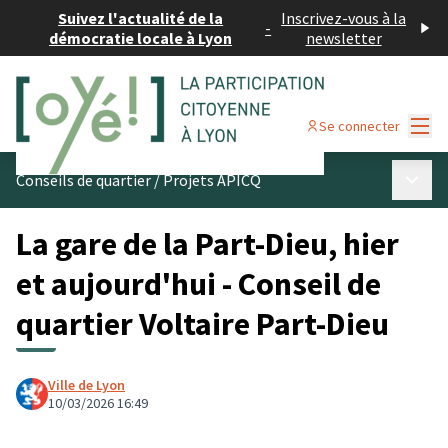
Suivez l'actualité de la
Inscrivez-vous à la
-
démocratie locale à Lyon
newsletter
Menu
Se connecter
Menu p
Conseils de quartier
/
Projets APICQ
La gare de la Part-Dieu, hier
et aujourd'hui - Conseil de
quartier Voltaire Part-Dieu
Ville de Lyon
10/03/2026 16:49