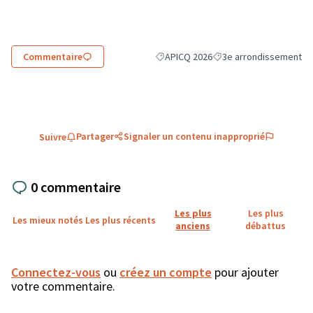
Commentaire
APICQ 2026
3e arrondissement
Filtrer les résultats de la catégorie :
Filtrer les résultats pou
Partager
Signaler un contenu inapproprié
Suivre
0 commentaire
Les plus
Les plus
Les mieux notés
Les plus récents
anciens
débattus
Connectez-vous
ou
créez un compte
pour ajouter
votre commentaire.