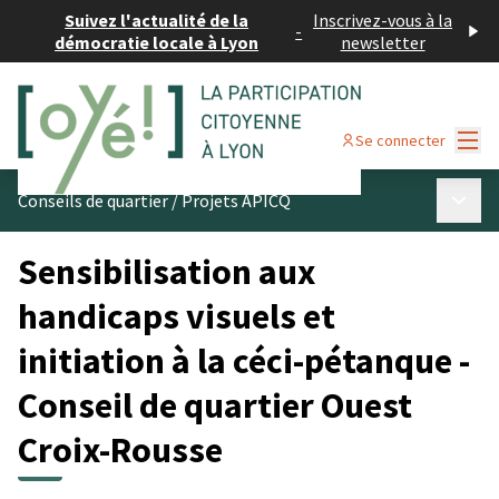
Suivez l'actualité de la
Inscrivez-vous à la
-
démocratie locale à Lyon
newsletter
Menu
Se connecter
Menu p
Conseils de quartier
/
Projets APICQ
Sensibilisation aux
handicaps visuels et
initiation à la céci-pétanque -
Conseil de quartier Ouest
Croix-Rousse