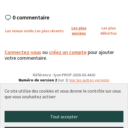
0 commentaire
Les plus
Les plus
Les mieux notés
Les plus récents
anciens
débattus
Connectez-vous
ou
créez un compte
pour ajouter
votre commentaire.
Référence : lyon-PROP-2026-03-4420
Numéro de version 2
(sur 2)
voir les autres versions
Vérifiez l'empreinte numérique
Ce site utilise des cookies et vous donne le contrôle sur ceux
que vous souhaitez activer
Conditions d'utilisation
Paramètres des cookies
Tout accepter
Plateforme de participation citoyenne de la Ville de Lyon sur X
Plateforme de participation citoyenne de la Ville de Lyon sur Face
Plateforme de participation citoyenne de la Ville de Lyon sur 
Plateforme de participation citoyenne de la Ville de Lyo
Plateforme de participation citoyenne de la Ville d
(Lien externe)
(Lien externe)
(Lien externe)
(Lien externe)
(Lien externe)