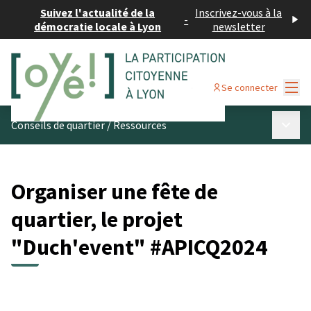
Suivez l'actualité de la
Inscrivez-vous à la
-
démocratie locale à Lyon
newsletter
Menu
Se connecter
Menu p
Conseils de quartier
/
Ressources
Organiser une fête de
quartier, le projet
"Duch'event" #APICQ2024