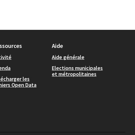
ssources
Aide
ivité
Aide générale
enda
Elections municipales
et métropolitaines
lécharger les
chiers Open Data