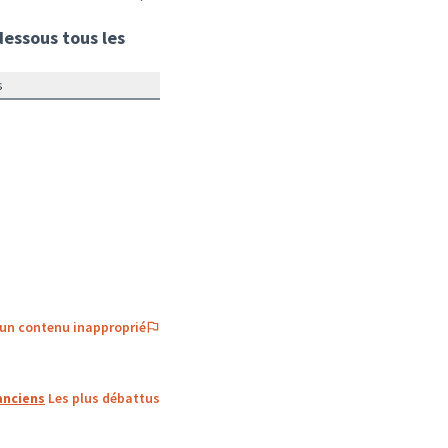
dessous tous les
s
 un contenu inapproprié
anciens
Les plus débattus