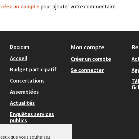
créez un compte
pour ajouter votre commentaire.
Decidim
Mon compte
Re
Accueil
Créer un compte
Act
Budget participatif
Se connecter
Ag
Concertations
Té
fi
Assemblées
,
Actualités
Enquêtes services
publics
r ceux que vous souhaitez