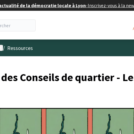
actualité de la démocratie locale à Lyon
-
Inscrivez-vous à la ne
enu utilisateur
/
Ressources
des Conseils de quartier - L