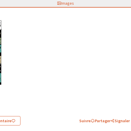
Images
ntaire
Suivre
Partager
Signaler