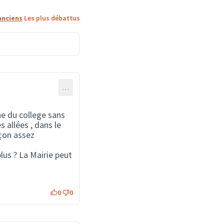
anciens
Les plus débattus
…
he du college sans
 allées , dans le
açon assez
plus ? La Mairie peut
0
0