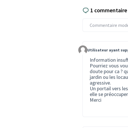
1 commentaire
Commentaire modér
Utilisateur ayant su
Commentaire 4130
Information insuf
Pourriez vous vous
doute pour ca ? qu
jardin ou les loca
agressive.
Un portail vers le
elle se préoccupe
Merci