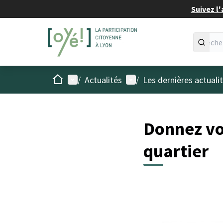
Suivez l'
Accueil
Menu principal
Menu utilisateur
/
Actualités
/
Les dernières actuali
Donnez vot
quartier