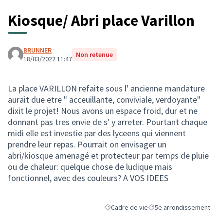
Kiosque/ Abri place Varillon
BRUNNER
Non retenue
18/03/2022 11:47
La place VARILLON refaite sous l' ancienne mandature
aurait due etre " acceuillante, conviviale, verdoyante"
dixit le projet! Nous avons un espace froid, dur et ne
donnant pas tres envie de s' y arreter. Pourtant chaque
midi elle est investie par des lyceens qui viennent
prendre leur repas. Pourrait on envisager un
abri/kiosque amenagé et protecteur par temps de pluie
ou de chaleur: quelque chose de ludique mais
fonctionnel, avec des couleurs? A VOS IDEES
Cadre de vie
5e arrondissement
Filtrer les résultats de la catégorie : C
Filtrer les résultats pou