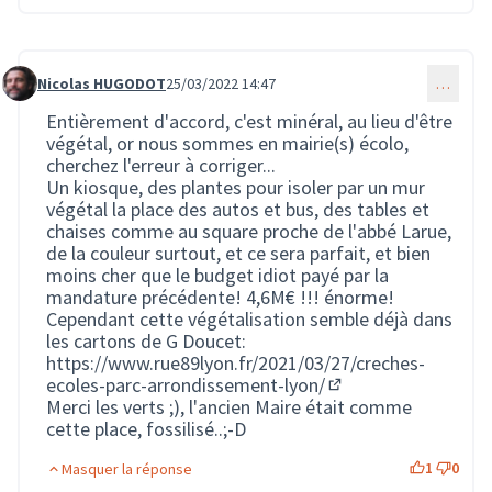
Nicolas HUGODOT
25/03/2022 14:47
…
Commentaire 50
Entièrement d'accord, c'est minéral, au lieu d'être
végétal, or nous sommes en mairie(s) écolo,
cherchez l'erreur à corriger...
Un kiosque, des plantes pour isoler par un mur
végétal la place des autos et bus, des tables et
chaises comme au square proche de l'abbé Larue,
de la couleur surtout, et ce sera parfait, et bien
moins cher que le budget idiot payé par la
mandature précédente! 4,6M€ !!! énorme!
Cependant cette végétalisation semble déjà dans
les cartons de G Doucet:
https://www.rue89lyon.fr/2021/03/27/creches-
ecoles-parc-arrondissement-lyon/
(Lien externe)
Merci les verts ;), l'ancien Maire était comme
cette place, fossilisé..;-D
1
0
Masquer la réponse