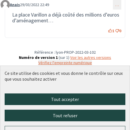
Anais
29/03/2022 22:49
…
Commentaire 119
La place Varillon a déjà coûté des millions d’euros
d’aménagement…
1
0
Référence : lyon-PROP-2022-03-102
Numéro de version 1
(sur 1)
voir les autres versions
Vérifiez l'empreinte numérique
Ce site utilise des cookies et vous donne le contrôle sur ceux
que vous souhaitez activer
Conditions d'utilisation
Paramètres des cookies
Plateforme de participation citoyenne de la Ville de Lyon sur X
Plateforme de participation citoyenne de la Ville de Lyon sur Face
Plateforme de participation citoyenne de la Ville de Lyon sur 
Plateforme de participation citoyenne de la Ville de Lyo
Plateforme de participation citoyenne de la Ville d
Tout accepter
(Lien externe)
(Lien externe)
(Lien externe)
(Lien externe)
(Lien externe)
Tout refuser
Licence Cre
(Lien extern
(Lien externe)
Site réalisé par
Open Source Politics
grâce au
logiciel libre