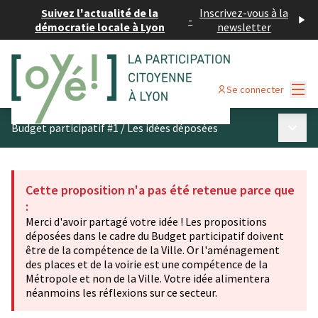
Suivez l'actualité de la
Inscrivez-vous à la
-
démocratie locale à Lyon
newsletter
Menu
Se connecter
Menu p
Budget participatif #1
/
Les idées déposées
Cette proposition n'a pas été retenue parce que
:
Merci d'avoir partagé votre idée ! Les propositions
déposées dans le cadre du Budget participatif doivent
être de la compétence de la Ville. Or l'aménagement
des places et de la voirie est une compétence de la
Métropole et non de la Ville. Votre idée alimentera
néanmoins les réflexions sur ce secteur.