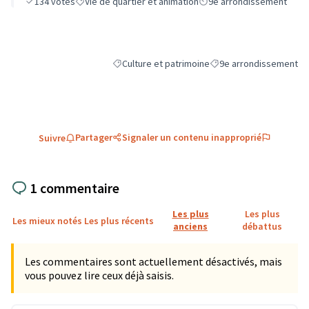
134
votes
Vie de quartier et animation
9e arrondissement
Culture et patrimoine
9e arrondissement
Filtrer les résultats de la catégorie : Culture et
Filtrer les résultats pou
Partager
Signaler un contenu inapproprié
Suivre
1 commentaire
Les plus
Les plus
Les mieux notés
Les plus récents
anciens
débattus
Les commentaires sont actuellement désactivés, mais
vous pouvez lire ceux déjà saisis.