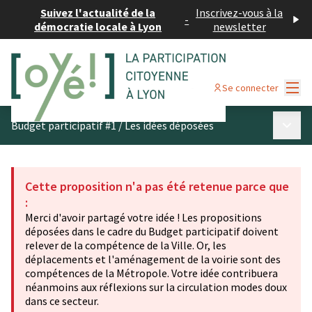
Suivez l'actualité de la
Inscrivez-vous à la
-
démocratie locale à Lyon
newsletter
Menu
Se connecter
Menu p
Budget participatif #1
/
Les idées déposées
Cette proposition n'a pas été retenue parce que
:
Merci d'avoir partagé votre idée ! Les propositions
déposées dans le cadre du Budget participatif doivent
relever de la compétence de la Ville. Or, les
déplacements et l'aménagement de la voirie sont des
compétences de la Métropole. Votre idée contribuera
néanmoins aux réflexions sur la circulation modes doux
dans ce secteur.