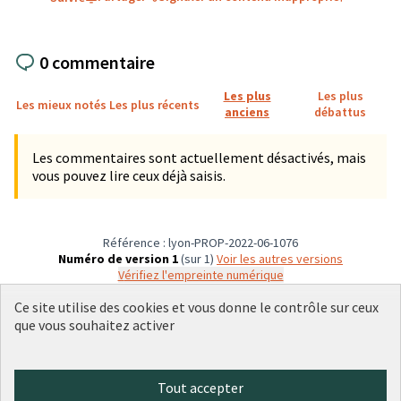
0 commentaire
Les plus
Les plus
Les mieux notés
Les plus récents
anciens
débattus
Les commentaires sont actuellement désactivés, mais
vous pouvez lire ceux déjà saisis.
Référence : lyon-PROP-2022-06-1076
Numéro de version 1
(sur 1)
voir les autres versions
Vérifiez l'empreinte numérique
Ce site utilise des cookies et vous donne le contrôle sur ceux
que vous souhaitez activer
Conditions d'utilisation
Paramètres des cookies
Plateforme de participation citoyenne de la Ville de Lyon sur X
Plateforme de participation citoyenne de la Ville de Lyon sur Face
Plateforme de participation citoyenne de la Ville de Lyon sur 
Plateforme de participation citoyenne de la Ville de Lyo
Plateforme de participation citoyenne de la Ville d
Tout accepter