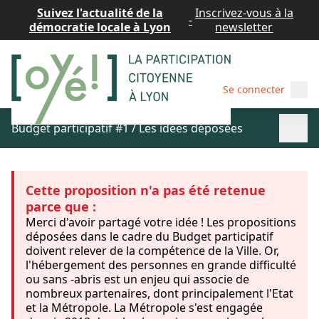
Suivez l'actualité de la
Inscrivez-vous à la
-
démocratie locale à Lyon
newsletter
Menu
Se connecter
Menu p
Budget participatif #1
/
Les idées déposées
Cette proposition n'a pas été retenue parce que
:
Merci d'avoir partagé votre idée ! Les propositions
déposées dans le cadre du Budget participatif doivent
relever de la compétence de la Ville. Or, l'hébergement
des personnes en grande difficulté ou sans -abris est un
enjeu qui associe de nombreux partenaires, dont
principalement l'Etat et la Métropole. La Métropole
s'est engagée depuis 2018 dans le plan quinquennal