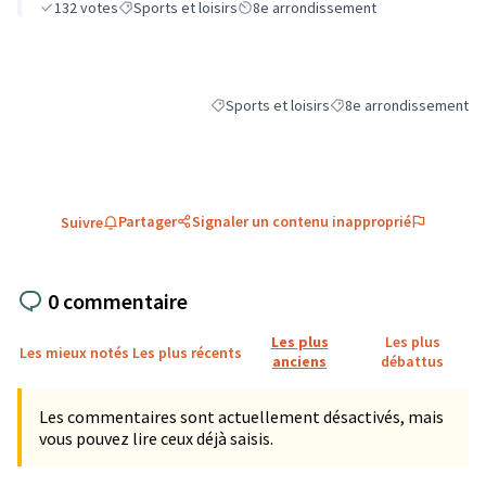
132
votes
Sports et loisirs
8e arrondissement
Sports et loisirs
8e arrondissement
Filtrer les résultats de la catégorie : Sports
Filtrer les résultats pou
Partager
Signaler un contenu inapproprié
Suivre
0 commentaire
Les plus
Les plus
Les mieux notés
Les plus récents
anciens
débattus
Les commentaires sont actuellement désactivés, mais
vous pouvez lire ceux déjà saisis.