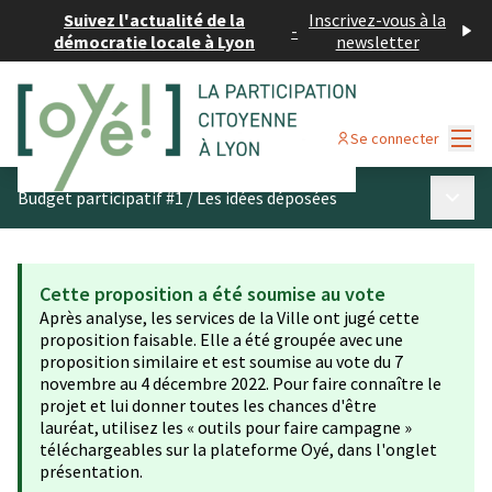
Suivez l'actualité de la
Inscrivez-vous à la
-
démocratie locale à Lyon
newsletter
Menu
Se connecter
Menu p
Budget participatif #1
/
Les idées déposées
Cette proposition a été soumise au vote
Après analyse, les services de la Ville ont jugé cette
proposition faisable. Elle a été groupée avec une
proposition similaire et est soumise au vote du 7
novembre au 4 décembre 2022. Pour faire connaître le
projet et lui donner toutes les chances d'être
lauréat, utilisez les « outils pour faire campagne »
téléchargeables sur la plateforme Oyé, dans l'onglet
présentation.