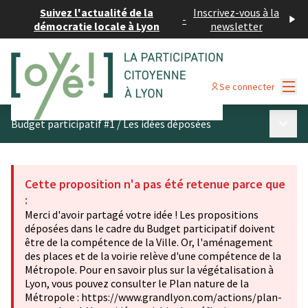
Suivez l'actualité de la
Inscrivez-vous à la
-
démocratie locale à Lyon
newsletter
Menu
Se connecter
Menu p
Budget participatif #1
/
Les idées déposées
Cette proposition n'a pas été retenue parce que
:
Merci d'avoir partagé votre idée ! Les propositions
déposées dans le cadre du Budget participatif doivent
être de la compétence de la Ville. Or, l'aménagement
des places et de la voirie relève d'une compétence de la
Métropole. Pour en savoir plus sur la végétalisation à
Lyon, vous pouvez consulter le Plan nature de la
Métropole : https://www.grandlyon.com/actions/plan-