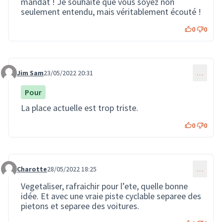
mandat ! Je souhaite que vous soyez non
seulement entendu, mais véritablement écouté !
0
0
Jim Sam
23/05/2022 20:31
…
Commentaire 1023
Pour
La place actuelle est trop triste.
0
0
Charotte
28/05/2022 18:25
…
Commentaire 1103
Vegetaliser, rafraichir pour l’ete, quelle bonne
idée. Et avec une vraie piste cyclable separee des
pietons et separee des voitures.