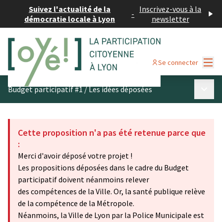
Suivez l'actualité de la
Inscrivez-vous à la
-
démocratie locale à Lyon
newsletter
Menu
Se connecter
Menu p
Budget participatif #1
/
Les idées déposées
Cette proposition n'a pas été retenue parce que
:
Merci d'avoir déposé votre projet !
Les propositions déposées dans le cadre du Budget
participatif doivent néanmoins relever
des compétences de la Ville. Or, la santé publique relève
de la compétence de la Métropole.
Néanmoins, la Ville de Lyon par la Police Municipale est