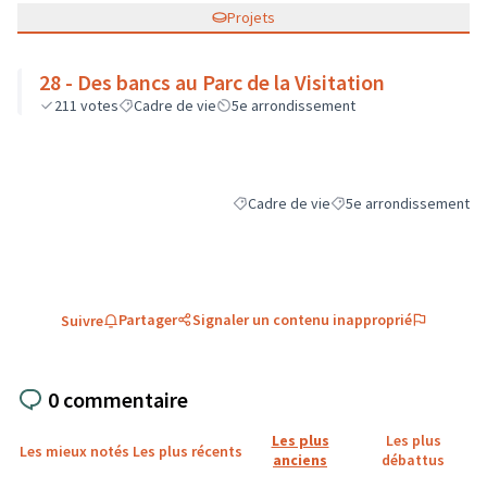
Projets
28 - Des bancs au Parc de la Visitation
211
votes
Cadre de vie
5e arrondissement
Cadre de vie
5e arrondissement
Filtrer les résultats de la catégorie : C
Filtrer les résultats pou
Partager
Signaler un contenu inapproprié
Suivre
0 commentaire
Les plus
Les plus
Les mieux notés
Les plus récents
anciens
débattus