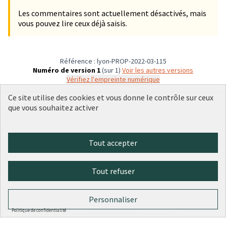
Les commentaires sont actuellement désactivés, mais
vous pouvez lire ceux déjà saisis.
Référence : lyon-PROP-2022-03-115
Numéro de version 1
(sur 1)
voir les autres versions
Vérifiez l'empreinte numérique
Ce site utilise des cookies et vous donne le contrôle sur ceux
que vous souhaitez activer
Conditions d'utilisation
Paramètres des cookies
Plateforme de participation citoyenne de la Ville de Lyon sur X
Plateforme de participation citoyenne de la Ville de Lyon sur Face
Plateforme de participation citoyenne de la Ville de Lyon sur 
Plateforme de participation citoyenne de la Ville de Lyo
Plateforme de participation citoyenne de la Ville d
Tout accepter
(Lien externe)
(Lien externe)
(Lien externe)
(Lien externe)
(Lien externe)
Tout refuser
Licence Cre
(Lien extern
(Lien externe)
Site réalisé par
Open Source Politics
grâce au
logiciel libre
Personnaliser
(Lien externe)
Decidim
.
(Lien externe)
Politique de confidentialité
Panneau de gestion des cookies