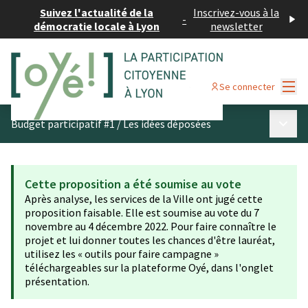
Suivez l'actualité de la
Inscrivez-vous à la
-
démocratie locale à Lyon
newsletter
Menu
Se connecter
Menu p
Budget participatif #1
/
Les idées déposées
Cette proposition a été soumise au vote
Après analyse, les services de la Ville ont jugé cette
proposition faisable. Elle est soumise au vote du 7
novembre au 4 décembre 2022. Pour faire connaître le
projet et lui donner toutes les chances d'être lauréat,
utilisez les « outils pour faire campagne »
téléchargeables sur la plateforme Oyé, dans l'onglet
présentation.