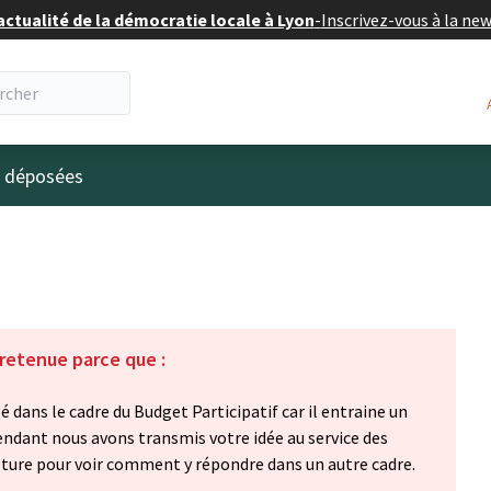
actualité de la démocratie locale à Lyon
-
Inscrivez-vous à la ne
eur
s déposées
 retenue parce que :
 dans le cadre du Budget Participatif car il entraine un
ndant nous avons transmis votre idée au service des
culture pour voir comment y répondre dans un autre cadre.