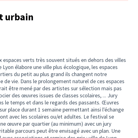
rt urbain
x espaces verts très souvent situés en dehors des villes
de Lyon élabore une ville plus écologique, les espaces
rtiers du petit au plus grand ils changent notre
de de vie. Dans le prolongement naturel de ces espaces
rrait être mené par des artistes sur sélection mais pas
ocier des œuvres issues de classes scolaires, ... Jury
ans le temps et dans le regards des passants. Œuvres
t sur place durant 1 semaine permettant ainsi l'échange
mont avec les scolaires ou/et adultes. Le festival se
 une œuvre par quartier (au minimum) avec un jury
éritable parcours peut être envisagé avec un plan. Une
l avec associations et remise des prix : ville de Lyon,