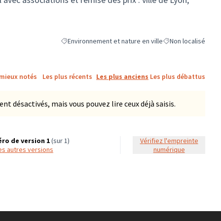
Environnement et nature en ville
Non localisé
Filtrer les résultats de la catégorie : Environnement et 
Filtrer les résultats
 mieux notés
Les plus récents
Les plus anciens
Les plus débattus
 désactivés, mais vous pouvez lire ceux déjà saisis.
ro de version 1
(sur 1)
Vérifiez l'empreinte
 les autres versions
numérique