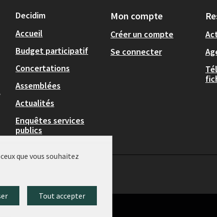
Decidim
Mon compte
Re
Accueil
Créer un compte
Act
Budget participatif
Se connecter
Ag
Concertations
Té
fi
Assemblées
,
Actualités
Enquêtes services
publics
r ceux que vous souhaitez
ser
Tout accepter