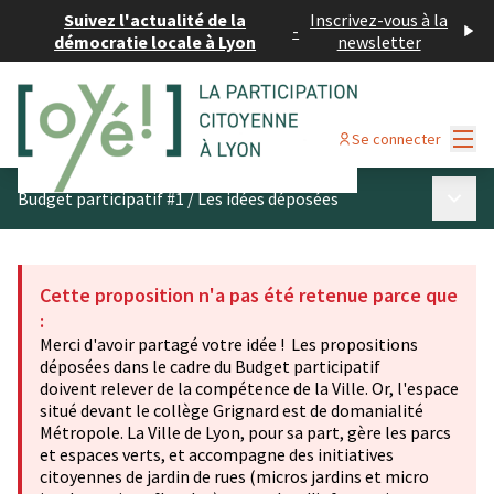
Suivez l'actualité de la
Inscrivez-vous à la
-
démocratie locale à Lyon
newsletter
Menu
Se connecter
Menu p
Budget participatif #1
/
Les idées déposées
Cette proposition n'a pas été retenue parce que
:
Merci d'avoir partagé votre idée ! Les propositions
déposées dans le cadre du Budget participatif
doivent relever de la compétence de la Ville. Or, l'espace
situé devant le collège Grignard est de domanialité
Métropole. La Ville de Lyon, pour sa part, gère les parcs
et espaces verts, et accompagne des initiatives
citoyennes de jardin de rues (micros jardins et micro