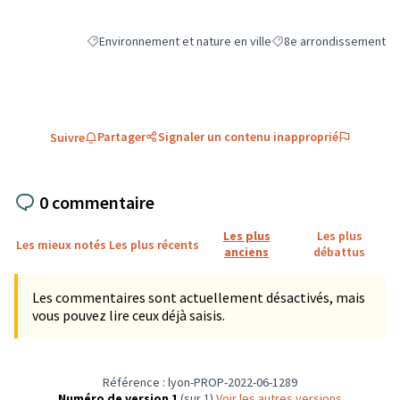
Environnement et nature en ville
8e arrondissement
Filtrer les résultats de la catégorie : Environnement et natu
Filtrer les résultats pou
Partager
Signaler un contenu inapproprié
Suivre
0 commentaire
Les plus
Les plus
Les mieux notés
Les plus récents
anciens
débattus
Les commentaires sont actuellement désactivés, mais
vous pouvez lire ceux déjà saisis.
Référence : lyon-PROP-2022-06-1289
Numéro de version 1
(sur 1)
voir les autres versions