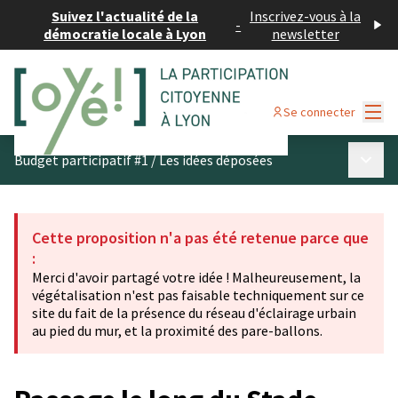
Suivez l'actualité de la
Inscrivez-vous à la
-
démocratie locale à Lyon
newsletter
Menu
Se connecter
Menu p
Budget participatif #1
/
Les idées déposées
Cette proposition n'a pas été retenue parce que
:
Merci d'avoir partagé votre idée ! Malheureusement, la
végétalisation n'est pas faisable techniquement sur ce
site du fait de la présence du réseau d'éclairage urbain
au pied du mur, et la proximité des pare-ballons.