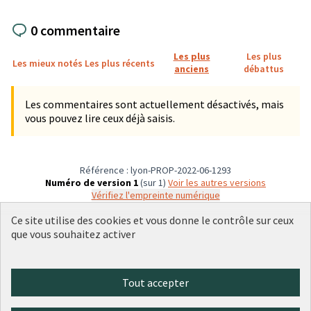
0 commentaire
Les plus
Les plus
Les mieux notés
Les plus récents
anciens
débattus
Les commentaires sont actuellement désactivés, mais
vous pouvez lire ceux déjà saisis.
Référence : lyon-PROP-2022-06-1293
Numéro de version 1
(sur 1)
voir les autres versions
Vérifiez l'empreinte numérique
Ce site utilise des cookies et vous donne le contrôle sur ceux
que vous souhaitez activer
Conditions d'utilisation
Paramètres des cookies
Plateforme de participation citoyenne de la Ville de Lyon sur X
Plateforme de participation citoyenne de la Ville de Lyon sur Face
Plateforme de participation citoyenne de la Ville de Lyon sur 
Plateforme de participation citoyenne de la Ville de Lyo
Plateforme de participation citoyenne de la Ville d
Tout accepter
(Lien externe)
(Lien externe)
(Lien externe)
(Lien externe)
(Lien externe)