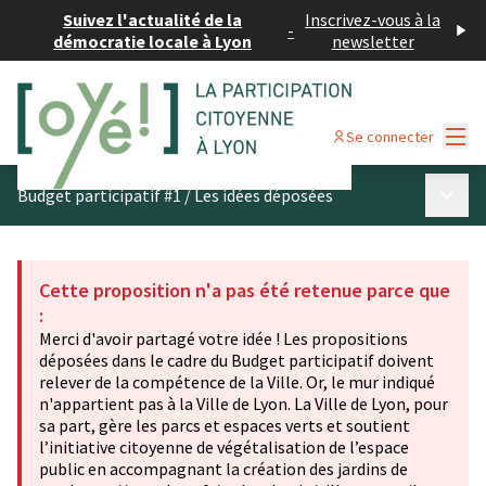
Suivez l'actualité de la
Inscrivez-vous à la
-
démocratie locale à Lyon
newsletter
Menu
Se connecter
Menu p
Budget participatif #1
/
Les idées déposées
Cette proposition n'a pas été retenue parce que
:
Merci d'avoir partagé votre idée ! Les propositions
déposées dans le cadre du Budget participatif doivent
relever de la compétence de la Ville. Or, le mur indiqué
n'appartient pas à la Ville de Lyon. La Ville de Lyon, pour
sa part, gère les parcs et espaces verts et soutient
l’initiative citoyenne de végétalisation de l’espace
public en accompagnant la création des jardins de