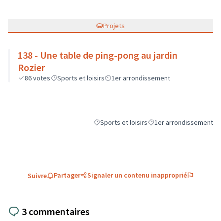
Projets
138 - Une table de ping-pong au jardin
Rozier
86
votes
Sports et loisirs
1er arrondissement
Sports et loisirs
1er arrondissement
Filtrer les résultats de la catégorie : Sports 
Filtrer les résultats pour
Partager
Signaler un contenu inapproprié
Suivre
3 commentaires