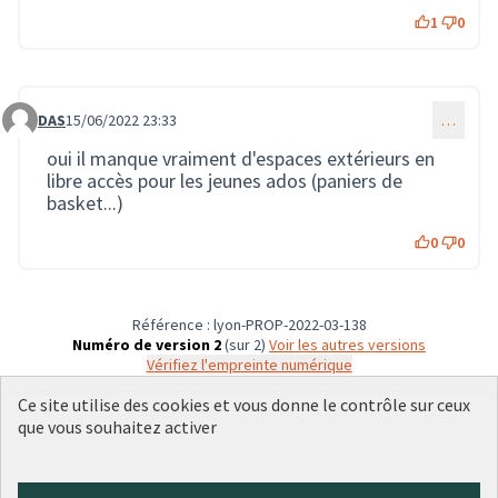
1
0
DAS
15/06/2022 23:33
…
Commentaire 1448
oui il manque vraiment d'espaces extérieurs en
libre accès pour les jeunes ados (paniers de
basket...)
0
0
Référence : lyon-PROP-2022-03-138
Numéro de version 2
(sur 2)
voir les autres versions
Vérifiez l'empreinte numérique
Ce site utilise des cookies et vous donne le contrôle sur ceux
que vous souhaitez activer
Conditions d'utilisation
Paramètres des cookies
Plateforme de participation citoyenne de la Ville de Lyon sur X
Plateforme de participation citoyenne de la Ville de Lyon sur Face
Plateforme de participation citoyenne de la Ville de Lyon sur 
Plateforme de participation citoyenne de la Ville de Lyo
Plateforme de participation citoyenne de la Ville d