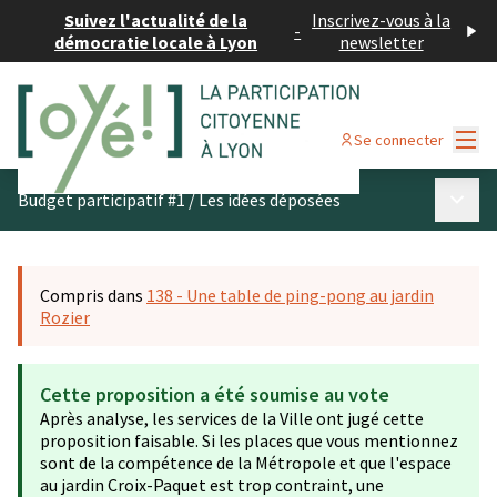
Suivez l'actualité de la
Inscrivez-vous à la
-
démocratie locale à Lyon
newsletter
Menu
Se connecter
Menu p
Budget participatif #1
/
Les idées déposées
Compris dans
138 - Une table de ping-pong au jardin
Rozier
Cette proposition a été soumise au vote
Après analyse, les services de la Ville ont jugé cette
proposition faisable. Si les places que vous mentionnez
sont de la compétence de la Métropole et que l'espace
au jardin Croix-Paquet est trop contraint, une