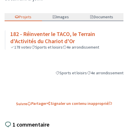
Projets
Images
Documents
182 - Réinventer le TACO, le Terrain
d'Activités du Chariot d'Or
178
votes
Sports et loisirs
4e arrondissement
Sports et loisirs
4e arrondissement
Filtrer les résultats de la catégorie : Sports
Filtrer les résultats pou
Partager
Signaler un contenu inapproprié
Suivre
1 commentaire