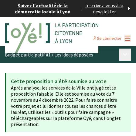
Suivez l'actualité de la
Inscrivez-vous à la
-
démocratie locale à Lyon
newsletter
Menu
Se connecter
Menu p
Budget participatif #1
/
Les idées déposées
Cette proposition a été soumise au vote
Après analyse, les services de la Ville ont jugé cette
proposition faisable. Elle est soumise au vote du 7
novembre au 4 décembre 2022. Pour faire connaître
votre projet et lui donner toutes les chances d'être
lauréat, utilisez les « outils pour faire campagne »
téléchargeables sur la plateforme Oyé, dans l'onglet
présentation.