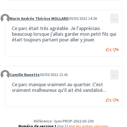
Marie Andrée Thérèse MOLLARD
30/03/2022 14:26
…
Commentaire 122
Ce parc était très agréable. Je l'appréciais
beaucoup lorsque j'allais garder mon petit fils qui
était toujours partant pour aller y jouer.
1
0
Camille Nanette
30/03/2022 21:41
…
Commentaire 130
Ce parc manque vraiment au quartier. C'est
vraiment malheureux qu'il ait été vandalisé...
1
0
Référence : lyon-PROP-2022-03-230
Numéro de version 1
(sur 1)
voir les autres versions