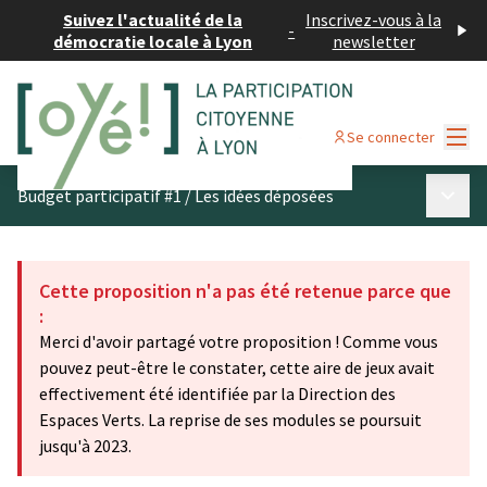
Suivez l'actualité de la
Inscrivez-vous à la
-
démocratie locale à Lyon
newsletter
Menu
Se connecter
Menu p
Budget participatif #1
/
Les idées déposées
Cette proposition n'a pas été retenue parce que
:
Merci d'avoir partagé votre proposition ! Comme vous
pouvez peut-être le constater, cette aire de jeux avait
effectivement été identifiée par la Direction des
Espaces Verts. La reprise de ses modules se poursuit
jusqu'à 2023.