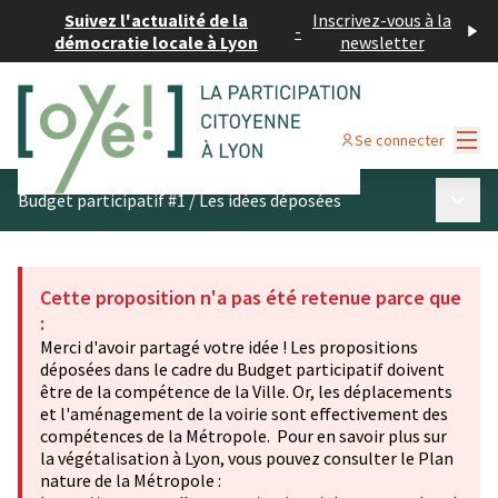
Suivez l'actualité de la
Inscrivez-vous à la
-
démocratie locale à Lyon
newsletter
Menu
Se connecter
Menu p
Budget participatif #1
/
Les idées déposées
Cette proposition n'a pas été retenue parce que
:
Merci d'avoir partagé votre idée ! Les propositions
déposées dans le cadre du Budget participatif doivent
être de la compétence de la Ville. Or, les déplacements
et l'aménagement de la voirie sont effectivement des
compétences de la Métropole. Pour en savoir plus sur
la végétalisation à Lyon, vous pouvez consulter le Plan
nature de la Métropole :