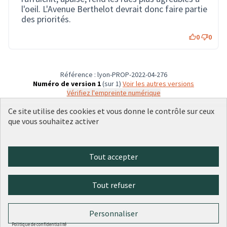
l'oeil. L'Avenue Berthelot devrait donc faire partie
des priorités.
0
0
Référence : lyon-PROP-2022-04-276
Numéro de version 1
(sur 1)
voir les autres versions
Vérifiez l'empreinte numérique
Ce site utilise des cookies et vous donne le contrôle sur ceux
que vous souhaitez activer
Conditions d'utilisation
Paramètres des cookies
Plateforme de participation citoyenne de la Ville de Lyon sur X
Plateforme de participation citoyenne de la Ville de Lyon sur Face
Plateforme de participation citoyenne de la Ville de Lyon sur 
Plateforme de participation citoyenne de la Ville de Lyo
Plateforme de participation citoyenne de la Ville d
Tout accepter
(Lien externe)
(Lien externe)
(Lien externe)
(Lien externe)
(Lien externe)
Tout refuser
Licence Cre
(Lien extern
(Lien externe)
Site réalisé par
Open Source Politics
grâce au
logiciel libre
Personnaliser
(Lien externe)
Decidim
.
(Lien externe)
Politique de confidentialité