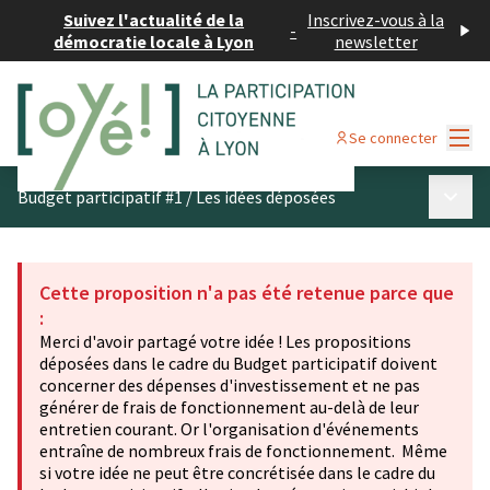
Suivez l'actualité de la
Inscrivez-vous à la
-
démocratie locale à Lyon
newsletter
Menu
Se connecter
Menu p
Budget participatif #1
/
Les idées déposées
Cette proposition n'a pas été retenue parce que
:
Merci d'avoir partagé votre idée ! Les propositions
déposées dans le cadre du Budget participatif doivent
concerner des dépenses d'investissement et ne pas
générer de frais de fonctionnement au-delà de leur
entretien courant. Or l'organisation d'événements
entraîne de nombreux frais de fonctionnement. Même
si votre idée ne peut être concrétisée dans le cadre du