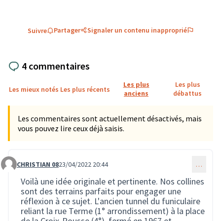
Partager
Signaler un contenu inapproprié
Suivre
4 commentaires
Les plus
Les plus
Les mieux notés
Les plus récents
anciens
débattus
Les commentaires sont actuellement désactivés, mais
vous pouvez lire ceux déjà saisis.
CHRISTIAN 08
23/04/2022 20:44
…
Commentaire 474
Voilà une idée originale et pertinente. Nos collines
sont des terrains parfaits pour engager une
réflexion à ce sujet. L'ancien tunnel du funiculaire
reliant la rue Terme (1° arrondissement) à la place
de la Croix-Rousse (4°), fermé en 1967 et