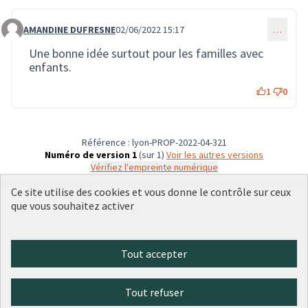
AMANDINE DUFRESNE
02/06/2022 15:17
…
Commentaire 1162
Une bonne idée surtout pour les familles avec
enfants.
1
0
Référence : lyon-PROP-2022-04-321
Numéro de version 1
(sur 1)
voir les autres versions
Vérifiez l'empreinte numérique
Ce site utilise des cookies et vous donne le contrôle sur ceux
que vous souhaitez activer
Conditions d'utilisation
Paramètres des cookies
Plateforme de participation citoyenne de la Ville de Lyon sur X
Plateforme de participation citoyenne de la Ville de Lyon sur Face
Plateforme de participation citoyenne de la Ville de Lyon sur 
Plateforme de participation citoyenne de la Ville de Lyo
Plateforme de participation citoyenne de la Ville d
Tout accepter
(Lien externe)
(Lien externe)
(Lien externe)
(Lien externe)
(Lien externe)
Tout refuser