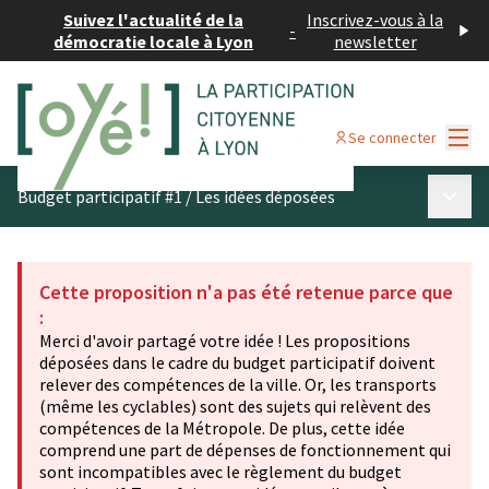
Suivez l'actualité de la
Inscrivez-vous à la
-
démocratie locale à Lyon
newsletter
Menu
Se connecter
Menu p
Budget participatif #1
/
Les idées déposées
Cette proposition n'a pas été retenue parce que
:
Merci d'avoir partagé votre idée ! Les propositions
déposées dans le cadre du budget participatif doivent
relever des compétences de la ville. Or, les transports
(même les cyclables) sont des sujets qui relèvent des
compétences de la Métropole. De plus, cette idée
comprend une part de dépenses de fonctionnement qui
sont incompatibles avec le règlement du budget