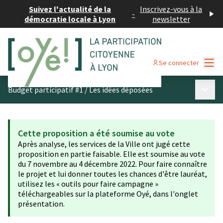
Suivez l'actualité de la
Inscrivez-vous à la
-
démocratie locale à Lyon
newsletter
Menu
Se connecter
Menu p
Budget participatif #1
/
Les idées déposées
Cette proposition a été soumise au vote
Après analyse, les services de la Ville ont jugé cette
proposition en partie faisable. Elle est soumise au vote
du 7 novembre au 4 décembre 2022. Pour faire connaître
le projet et lui donner toutes les chances d'être lauréat,
utilisez les « outils pour faire campagne »
téléchargeables sur la plateforme Oyé, dans l'onglet
présentation.