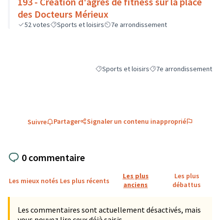
193 - Création d'agrès de fitness sur la place
des Docteurs Mérieux
52
votes
Sports et loisirs
7e arrondissement
Sports et loisirs
7e arrondissement
Filtrer les résultats de la catégorie : Sports
Filtrer les résultats pou
Partager
Signaler un contenu inapproprié
Suivre
0 commentaire
Les plus
Les plus
Les mieux notés
Les plus récents
anciens
débattus
Les commentaires sont actuellement désactivés, mais
vous pouvez lire ceux déjà saisis.