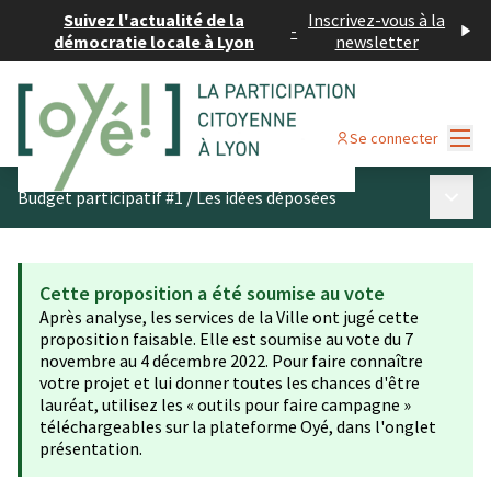
Suivez l'actualité de la
Inscrivez-vous à la
-
démocratie locale à Lyon
newsletter
Menu
Se connecter
Menu p
Budget participatif #1
/
Les idées déposées
Cette proposition a été soumise au vote
Après analyse, les services de la Ville ont jugé cette
proposition faisable. Elle est soumise au vote du 7
novembre au 4 décembre 2022. Pour faire connaître
votre projet et lui donner toutes les chances d'être
lauréat, utilisez les « outils pour faire campagne »
téléchargeables sur la plateforme Oyé, dans l'onglet
présentation.