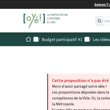
Suivez l'
Accueil
Menu principal
Menu utilisat
/
Budget participatif #1
/
Les idée
Cette proposition n'a pas été
Merci d'avoir partagé votre idée !
Les propositions déposées dans le 
compétence de la Ville. Or, la col
la Métropole.
Si votre idée ne peut pas être concr