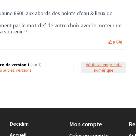
aune 660L aux abords des points d'eau & lieux de
ement par le mot clef de votre choix avec le moteur de
a soutenir !!
0
0
o de version 1
(sur 1)
Vérifiez l'empreinte
les autres versions
numérique
Decidim
Mon compte
Re
Accueil
Créer un compte
Act