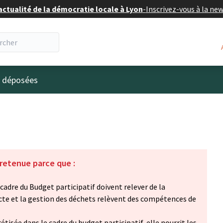
actualité de la démocratie locale à Lyon
-
Inscrivez-vous à la ne
eur
s déposées
 retenue parce que :
cadre du Budget participatif doivent relever de la
lecte et la gestion des déchets relèvent des compétences de
étisée dans le cadre du budget participatif, elle nourrit les