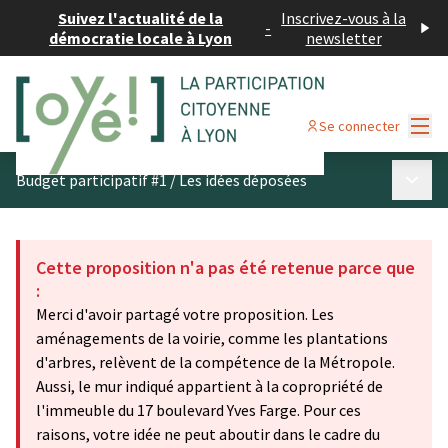
Suivez l'actualité de la
Inscrivez-vous à la
-
démocratie locale à Lyon
newsletter
Menu
Se connecter
Menu p
Budget participatif #1
/
Les idées déposées
Cette proposition n'a pas été retenue parce que
:
Merci d'avoir partagé votre proposition. Les
aménagements de la voirie, comme les plantations
d'arbres, relèvent de la compétence de la Métropole.
Aussi, le mur indiqué appartient à la copropriété de
l'immeuble du 17 boulevard Yves Farge. Pour ces
raisons, votre idée ne peut aboutir dans le cadre du