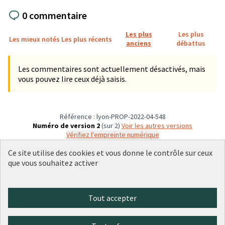
0 commentaire
Les plus
Les plus
Les mieux notés
Les plus récents
anciens
débattus
Les commentaires sont actuellement désactivés, mais
vous pouvez lire ceux déjà saisis.
Référence : lyon-PROP-2022-04-548
Numéro de version 2
(sur 2)
voir les autres versions
Vérifiez l'empreinte numérique
Ce site utilise des cookies et vous donne le contrôle sur ceux
que vous souhaitez activer
Conditions d'utilisation
Paramètres des cookies
Plateforme de participation citoyenne de la Ville de Lyon sur X
Plateforme de participation citoyenne de la Ville de Lyon sur Face
Plateforme de participation citoyenne de la Ville de Lyon sur 
Plateforme de participation citoyenne de la Ville de Lyo
Plateforme de participation citoyenne de la Ville d
Tout accepter
(Lien externe)
(Lien externe)
(Lien externe)
(Lien externe)
(Lien externe)