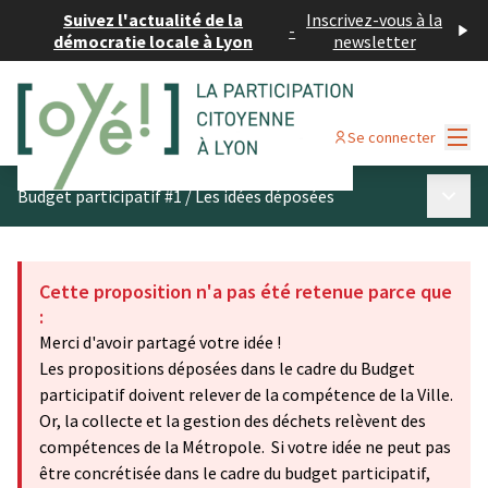
Suivez l'actualité de la
Inscrivez-vous à la
-
démocratie locale à Lyon
newsletter
Menu
Se connecter
Menu p
Budget participatif #1
/
Les idées déposées
Cette proposition n'a pas été retenue parce que
:
Merci d'avoir partagé votre idée !
Les propositions déposées dans le cadre du Budget
participatif doivent relever de la compétence de la Ville.
Or, la collecte et la gestion des déchets relèvent des
compétences de la Métropole. Si votre idée ne peut pas
être concrétisée dans le cadre du budget participatif,