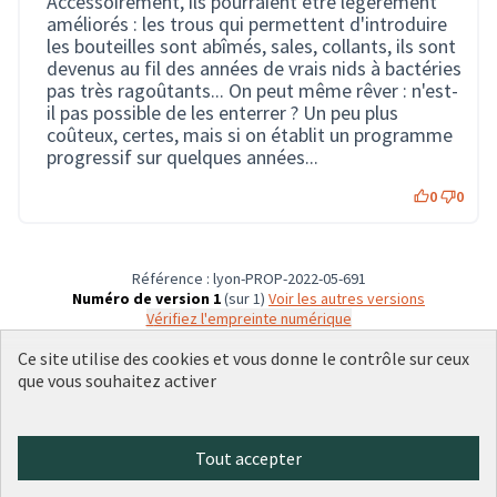
Accessoirement, ils pourraient être légèrement
améliorés : les trous qui permettent d'introduire
les bouteilles sont abîmés, sales, collants, ils sont
devenus au fil des années de vrais nids à bactéries
pas très ragoûtants... On peut même rêver : n'est-
il pas possible de les enterrer ? Un peu plus
coûteux, certes, mais si on établit un programme
progressif sur quelques années...
0
0
Référence : lyon-PROP-2022-05-691
Numéro de version 1
(sur 1)
voir les autres versions
Vérifiez l'empreinte numérique
Ce site utilise des cookies et vous donne le contrôle sur ceux
que vous souhaitez activer
Conditions d'utilisation
Paramètres des cookies
Plateforme de participation citoyenne de la Ville de Lyon sur X
Plateforme de participation citoyenne de la Ville de Lyon sur Face
Plateforme de participation citoyenne de la Ville de Lyon sur 
Plateforme de participation citoyenne de la Ville de Lyo
Plateforme de participation citoyenne de la Ville d
Tout accepter
(Lien externe)
(Lien externe)
(Lien externe)
(Lien externe)
(Lien externe)