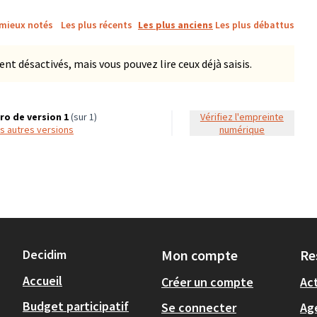
 mieux notés
Les plus récents
Les plus anciens
Les plus débattus
 désactivés, mais vous pouvez lire ceux déjà saisis.
o de version 1
(sur 1)
Vérifiez l'empreinte
les autres versions
numérique
Decidim
Mon compte
Re
Accueil
Créer un compte
Act
Budget participatif
Se connecter
Ag