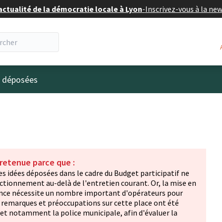
actualité de la démocratie locale à Lyon
-
Inscrivez-vous à la ne
eur
s déposées
 retenue parce que :
Les idées déposées dans le cadre du Budget participatif ne
nctionnement au-delà de l'entretien courant. Or, la mise en
ance nécessite un nombre important d'opérateurs pour
s remarques et préoccupations sur cette place ont été
et notamment la police municipale, afin d'évaluer la