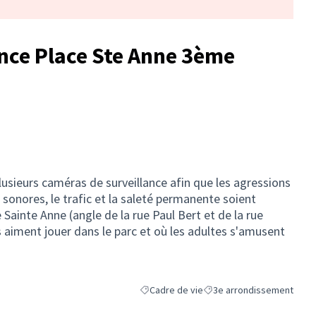
nce Place Ste Anne 3ème
plusieurs caméras de surveillance afin que les agressions
 sonores, le trafic et la saleté permanente soient
Sainte Anne (angle de la rue Paul Bert et de la rue
 aiment jouer dans le parc et où les adultes s'amusent
Cadre de vie
3e arrondissement
Filtrer les résultats de la catégorie : Cadr
Filtrer les résultats pour l