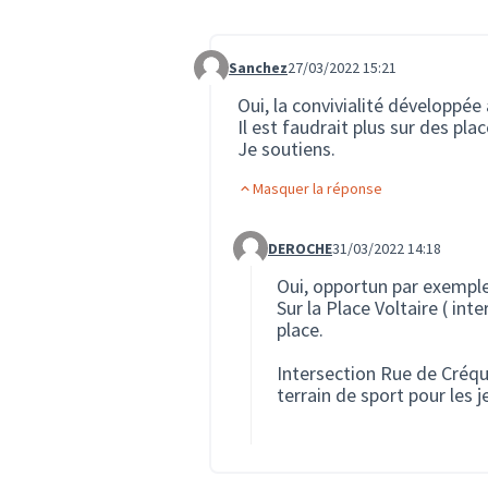
Sanchez
27/03/2022 15:21
Commentaire 97
Oui, la convivialité développée 
Il est faudrait plus sur des pla
Je soutiens.
Masquer la réponse
DEROCHE
31/03/2022 14:18
Commentaire 134 (réponse au co
Oui, opportun par exemple
Sur la Place Voltaire ( inte
place.
Intersection Rue de Créqui
terrain de sport pour les je