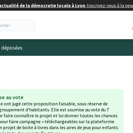
actualité de la démocratie locale à Lyon
-
Inscrivez-vous à la ne
eur
s déposées
se au vote
lle ont jugé cette proposition faisable, sous réserve de
groupement d'habitants. Elle est soumise au vote du 7
faire connaître le projet et lui donner toutes les chances
ls pour faire campagne » téléchargeables sur la plateforme
 projet de boite à livres dans les aires de jeux pour enfants