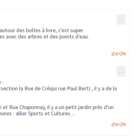
…
autour des boîtes à livre, c'est super.
ces avec des arbres et des points d'eau.
0
0
…
mmentaire 97)
 :
rsection la Rue de Créqui rue Paul Bert) , il y a de la
 et Rue Chaponnay, il y a un petit jardin près d'un
unes : allier Sports et Cultures ...
0
0