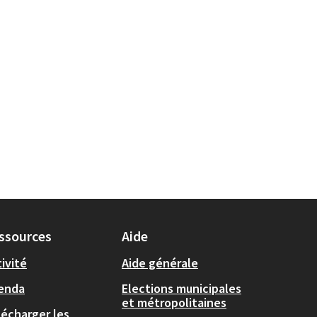
ssources
Aide
ivité
Aide générale
enda
Elections municipales
et métropolitaines
lécharger les