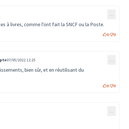
…
tes à livres, comme l'ont fait la SNCF ou la Poste.
0
0
mpte
07/05/2022 12:25
…
issements, bien sûr, et en réutilisant du
0
0
…