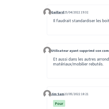
Gaillard
25/04/2022 19:32
Commentaire 511
Il faudrait standardiser les boi
Utilisateur ayant supprimé son co
Commentaire 673
Et aussi dans les autres arrond
matériaux/mobilier rebutés.
Jim Sam
23/05/2022 18:21
Commentaire 1018
Pour