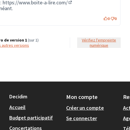
 :
https://www.boite-a-lire.com/
(Lien externe)
 néant.
0
0
o de version 1
(sur 1)
Vérifiez l'empreinte
es autres versions
numérique
Decidim
Mon compte
Re
Accueil
Créer un compte
Act
Budget participatif
Se connecter
Ag
Concertations
Té