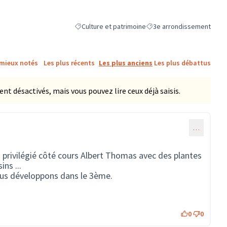
Culture et patrimoine
3e arrondissement
Filtrer les résultats de la catégorie : Culture et pa
Filtrer les résultats pour l
 mieux notés
Les plus récents
Les plus anciens
Les plus débattus
 désactivés, mais vous pouvez lire ceux déjà saisis.
…
 privilégié côté cours Albert Thomas avec des plantes
ins ...
ous développons dans le 3ème.
0
0