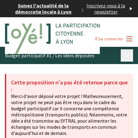
Suivez l'actualité de la
Inscrivez-vous à la
-
démocratie locale à Lyon
newsletter
Menu
Se connecter
Menu p
Budget participatif #1
/
Les idées déposées
Cette proposition n'a pas été retenue parce que
:
Merci d'avoir déposé votre projet ! Malheureusement,
votre projet ne peut pas être reçu dans le cadre du
budget participatif car il concerne une compétence
métropolitaine (transports publics). Néanmoins, votre
idée a été transmise au SYTRAL pour alimenter les
échanges sur les modes de transports en commun
d'aujourd'hui et de demain.