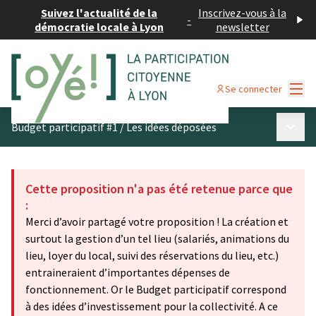
Suivez l'actualité de la
Inscrivez-vous à la
-
démocratie locale à Lyon
newsletter
Menu
Se connecter
Menu p
Budget participatif #1
/
Les idées déposées
Cette proposition n'a pas été retenue parce que
:
Merci d’avoir partagé votre proposition ! La création et
surtout la gestion d’un tel lieu (salariés, animations du
lieu, loyer du local, suivi des réservations du lieu, etc.)
entraineraient d’importantes dépenses de
fonctionnement. Or le Budget participatif correspond
à des idées d’investissement pour la collectivité. A ce