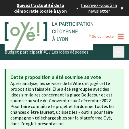
Suivez l'actualité de la
Inscrivez-vous à la
-
démocratie locale à Lyon
newsletter
Menu
Se connecter
Menu p
Budget participatif #1
/
Les idées déposées
Cette proposition a été soumise au vote
Après analyse, les services de la Ville ont jugé cette
proposition faisable. Elle a été regroupée avec des
idées similaires concernant la place Bellecour et est
soumise au vote du 7 novembre au 4 décembre 2022.
Pour faire connaître le projet et lui donner toutes les
chances d'être lauréat, utilisez les « outils pour faire
campagne » téléchargeables sur la plateforme Oyé,
dans l'onglet présentation.