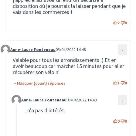
disposition où je pourrais la laisser pendant que je
vais dans les commerces !
2
0
Anne-Laure Fonteneau
03/04/2022 14:48
…
Commentaire 171
Valable pour tous les arrondissements :) Et en
avoir beaucoup car marcher 15 minutes pour aller
récupérer son vélo n'
1
0
Masquer {count} réponses
Anne-Laure Fonteneau
03/04/2022 14:49
…
Commentaire 172 (réponse au commentaire 171)
...n'a pas d'intérêt.
0
0