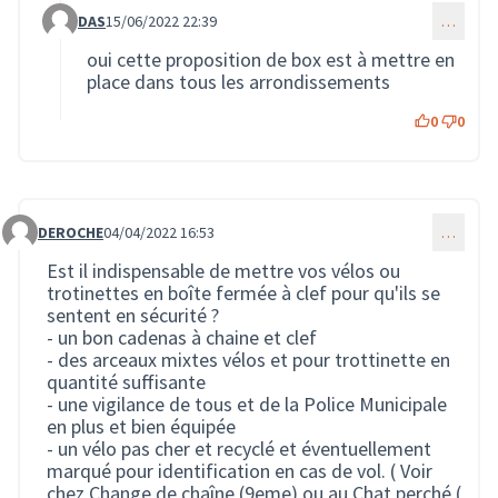
DAS
15/06/2022 22:39
…
Commentaire 1437 (réponse au commentaire 171)
oui cette proposition de box est à mettre en
place dans tous les arrondissements
0
0
DEROCHE
04/04/2022 16:53
…
Commentaire 204
Est il indispensable de mettre vos vélos ou
trotinettes en boîte fermée à clef pour qu'ils se
sentent en sécurité ?
- un bon cadenas à chaine et clef
- des arceaux mixtes vélos et pour trottinette en
quantité suffisante
- une vigilance de tous et de la Police Municipale
en plus et bien équipée
- un vélo pas cher et recyclé et éventuellement
marqué pour identification en cas de vol. ( Voir
chez Change de chaîne (9eme) ou au Chat perché (