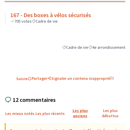
167 - Des boxes à vélos sécurisés
705
votes
Cadre de vie
Cadre de vie
4e arrondissement
Filtrer les résultats de la catégorie : C
Filtrer les résultats pou
Partager
Signaler un contenu inapproprié
Suivre
12 commentaires
Les plus
Les plus
Les mieux notés
Les plus récents
anciens
débattus