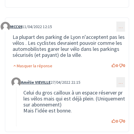
MCC69
11/04/2022 12:15
…
Commentaire 290
La plupart des parking de Lyon n'acceptent pas les
vélos . Les cyclistes devraient pouvoir comme les
automobilistes garer leur vélo dans les parkings
sécurisés (et payant) de la ville.
0
0
Masquer la réponse
Amélie VIEVILLE
27/04/2022 21:15
…
Commentaire 557 (réponse au commentaire 290)
Celui du gros cailloux à un espace réserver pr
les vélos mais qui est déjà plein. (Uniquement
sur abonnement)
Mais l’idée est bonne.
0
0