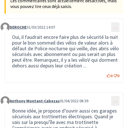
Les commentaires sont actuellement désactivés, mais
vous pouvez lire ceux déjà saisis.
DEROCHE
31/03/2022 14:07
…
Commentaire 132
Oui, il faudrait encore faire plus de sécurité la nuit
pour le bon sommeil des vélos de valeur alors à
défaut de Police nocturne qui veille, des abris vélo
sécurisés avec abonnement ou pas serait un plus
peut être. Remarquez, il y a les véloV qui dorment
dehors aussi depuis leur création ...
0
0
Anthony Montant-Cabezas
01/04/2022 08:39
…
Commentaire 141
Bonne idée, je propose d’ouvrir aussi ces garages
sécurisés aux trottinettes électriques. Quand je
vais sur la presqu’île avec ma trottinette
j’apprécierais avoir un endroit sécurisé à