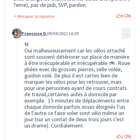
7eme), pas de pub, SVP, pardon.
0
0
Masquer la réponse
Françoise D.
09/04/2022 16:29
…
Commentaire 276 (réponse au commentaire 204)
M
Oui malheureusement car les vélos attaché
sont souvent détériorer sur place de manière
à être irrécupérable et irrécupérable 🚲. Roue
pliées evec de grosses pierres, selle volée,
guidon volé. De plus il est certes bien de
marquer les vélos pour les retrouver, mais
pour une personnes ayant de cours contrats
de travail,certaines aides à domicile par
exemple : 15 minutes de déplacements entre
chaque domicile parfois assez éloignés l'un
de l'autre ce faire voler sont vélo même un
jour (sur un contat de deux trois jours c'est
un drame). Cordialement.
1
0