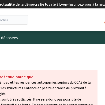
actualité de la démocratie locale à Lyon
-
Inscrivez-vous à la ne
eur
s déposées
 retenue parce que :
 Ehpad et les résidences autonomies seniors du CCAS de la
ec les structures enfance et petite enfance de proximité
iés.
 sont très sollicités. Il ne sera donc pas possible de
à l'accueil d'enfants. En complément de la programmation