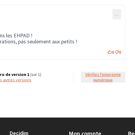
…
ans les EHPAD !
rations, pas seulement aux petits !
0
0
o de version 1
(sur 1)
Vérifiez l'empreinte
les autres versions
numérique
Decidim
Mon compte
Re