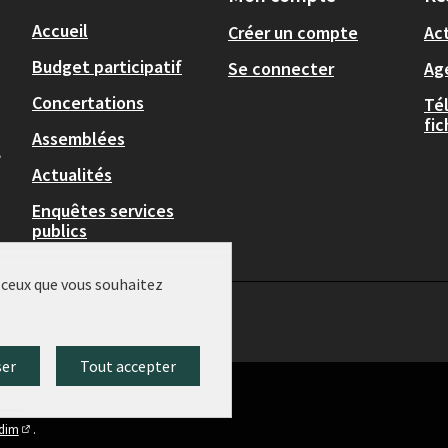
Accueil
Créer un compte
Act
Budget participatif
Se connecter
Ag
Concertations
Té
fi
Assemblées
,
Actualités
Enquêtes services
publics
r ceux que vous souhaitez
ser
Tout accepter
idim
.
(Lien externe)