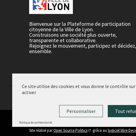
Bienvenue sur la Plateforme de participation
citoyenne de la Ville de Lyon.
Construisons une société plus ouverte,
transparente et collaborative.
Rejoignez le mouvement, participez et décidez
ensemble.
Ce site utilise des cookies et vous donne le contrôle su
activer
Conditions d'utilisation
Paramètres des cookies
Personnaliser
Tout refu
Politique de confidentialité
(Lien externe)
Site réalisé par
Open Source Politics
grâce au
logiciel libre Dec
(Lien externe)