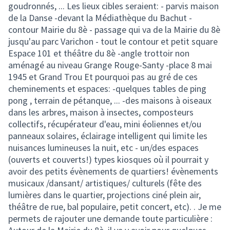
goudronnés, ... Les lieux cibles seraient: - parvis maison
de la Danse -devant la Médiathèque du Bachut -
contour Mairie du 8è - passage qui va de la Mairie du 8è
jusqu'au parc Varichon - tout le contour et petit square
Espace 101 et théâtre du 8è -angle trottoir non
aménagé au niveau Grange Rouge-Santy -place 8 mai
1945 et Grand Trou Et pourquoi pas au gré de ces
cheminements et espaces: -quelques tables de ping
pong , terrain de pétanque, ... -des maisons à oiseaux
dans les arbres, maison à insectes, composteurs
collectifs, récupérateur d'eau, mini éoliennes et/ou
panneaux solaires, éclairage intelligent qui limite les
nuisances lumineuses la nuit, etc - un/des espaces
(ouverts et couverts!) types kiosques où il pourrait y
avoir des petits évènements de quartiers! évènements
musicaux /dansant/ artistiques/ culturels (fête des
lumières dans le quartier, projections ciné plein air,
théâtre de rue, bal populaire, petit concert, etc). . Je me
permets de rajouter une demande toute particulière :