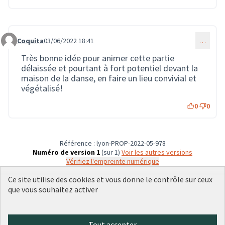
Coquita
03/06/2022 18:41
…
Commentaire 1179
Très bonne idée pour animer cette partie
délaissée et pourtant à fort potentiel devant la
maison de la danse, en faire un lieu convivial et
végétalisé!
0
0
Référence : lyon-PROP-2022-05-978
Numéro de version 1
(sur 1)
voir les autres versions
Vérifiez l'empreinte numérique
Ce site utilise des cookies et vous donne le contrôle sur ceux
que vous souhaitez activer
Conditions d'utilisation
Paramètres des cookies
Plateforme de participation citoyenne de la Ville de Lyon sur X
Plateforme de participation citoyenne de la Ville de Lyon sur Face
Plateforme de participation citoyenne de la Ville de Lyon sur 
Plateforme de participation citoyenne de la Ville de Lyo
Plateforme de participation citoyenne de la Ville d
Tout accepter