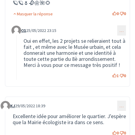
🪐🪐🌷🥀🌼🌺🌻
0
0
Masquer la réponse
CG
25/05/2022 23:15
…
Commentaire 1084 (réponse au commentaire 1081)
Oui en effet, les 2 projets se relieraient tout à
fait , et même avec le Musée urbain, et cela
donnerait une harmonie et une identité à
toute cette partie du 8è arrondissement.
Merci à vous pour ce message très positif !
1
0
KJ
29/05/2022 18:39
…
Commentaire 1113
Excellente idée pour améliorer le quartier. J'espère
que la Mairie écologiste ira dans ce sens.
0
0