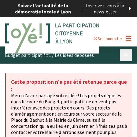
Suivez l'actualité de la
Inscrivez-vous à la
-
démocratie locale à Lyon
newsletter
Menu
Se connecter
Menu p
Budget participatif #1
/
Les idées déposées
Cette proposition n'a pas été retenue parce que
:
Merci d'avoir partagé votre idée ! Les projets déposés
dans le cadre du Budget participatif ne doivent pas
interférer avec des projets en cours. Des projets
d'aménagement sont en cours sur votre secteur de la
Place du Bachut à la Mairie du 8ème, suite à la
concertation qui a eu lieu en juin dernier. N'hésitez pas à
contacter votre Mairie d'arrondissement pour plus