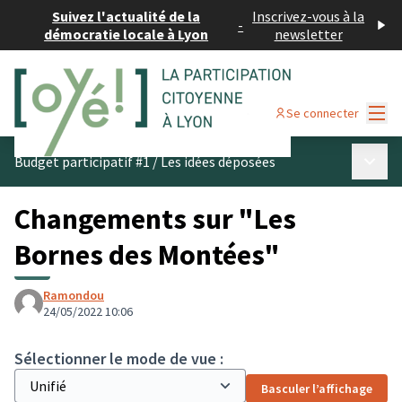
Suivez l'actualité de la
Inscrivez-vous à la
-
démocratie locale à Lyon
newsletter
Menu
Se connecter
Menu p
Budget participatif #1
/
Les idées déposées
Changements sur "Les
Bornes des Montées"
Ramondou
24/05/2022 10:06
Sélectionner le mode de vue :
Basculer l’affichage