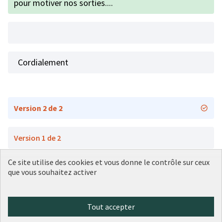
pour motiver nos sorties....
Cordialement
Version 2 de 2
Version 1 de 2
Ce site utilise des cookies et vous donne le contrôle sur ceux
que vous souhaitez activer
Conditions d'utilisation
Paramètres des cookies
Plateforme de participation citoyenne de la Ville de Lyon sur X
Plateforme de participation citoyenne de la Ville de Lyon sur Face
Plateforme de participation citoyenne de la Ville de Lyon sur 
Plateforme de participation citoyenne de la Ville de Lyo
Plateforme de participation citoyenne de la Ville d
Tout accepter
(Lien externe)
(Lien externe)
(Lien externe)
(Lien externe)
(Lien externe)