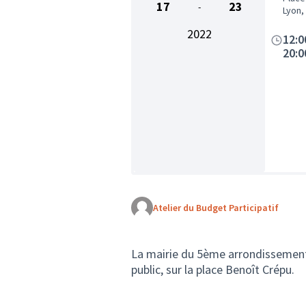
17
23
-
Lyon,
2022
12:0
20:0
Atelier du Budget Participatif
La mairie du 5ème arrondissement 
public, sur la place Benoît Crépu.