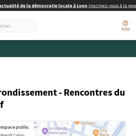
actualité de la démocratie locale à Lyon
-
Inscrivez-vous à la ne
Aide
eur
rondissement - Rencontres du
f
l'espace public
 Benoît Crépu,