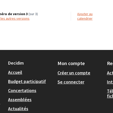
éro de version 3
(sur 3)
Ajouter au
r les autres versions
calendrier
Decidim
Mon compte
Re
Accueil
Créer un compte
Act
Budget participatif
Se connecter
In
Concertations
Té
fi
Assemblées
,
Actualités