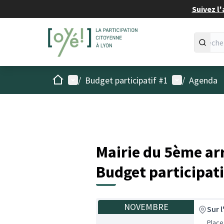
Suivez l'
Accueil
Menu principal
Menu utilisat
/
Budget participatif #1
/
Agenda
Mairie du 5ème ar
Budget participati
NOVEMBRE
Sur 
Place