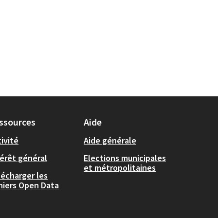
ssources
Aide
ivité
Aide générale
térêt général
Elections municipales
et métropolitaines
lécharger les
chiers Open Data