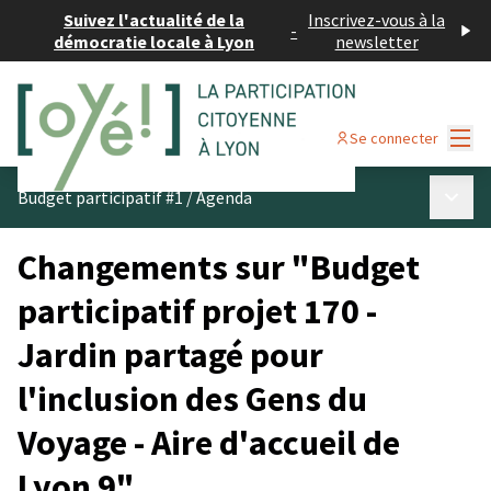
Suivez l'actualité de la
Inscrivez-vous à la
-
démocratie locale à Lyon
newsletter
Menu
Se connecter
Menu p
Budget participatif #1
/
Agenda
Changements sur "Budget
participatif projet 170 -
Jardin partagé pour
l'inclusion des Gens du
Voyage - Aire d'accueil de
Lyon 9"