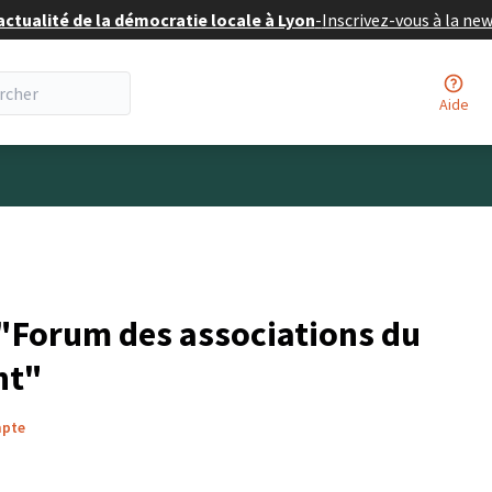
actualité de la démocratie locale à Lyon
-
Inscrivez-vous à la ne
Aide
eur
"Forum des associations du
nt"
mpte