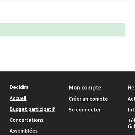
Decidim
Mon compte
Re
Accueil
Créer un compte
Act
Budget participatif
Se connecter
In
Concertations
Té
fi
Assemblées
,