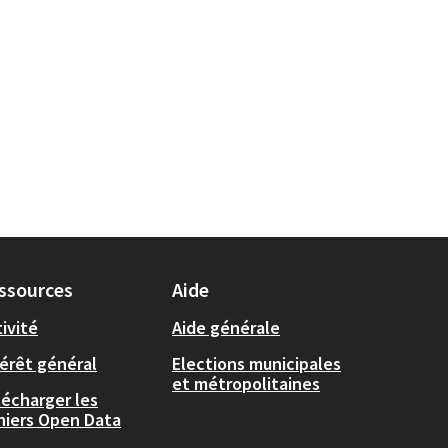
ssources
Aide
ivité
Aide générale
térêt général
Elections municipales
et métropolitaines
lécharger les
chiers Open Data