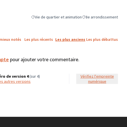
Vie de quartier et animation
8e arrondissement
Filtrer les résultats de la catégorie : Vie de quartier et a
Filtrer les résultats pour l
 mieux notés
Les plus récents
Les plus anciens
Les plus débattus
mpte
pour ajouter votre commentaire.
ro de version 4
(sur 4)
Vérifiez l'empreinte
 les autres versions
numérique