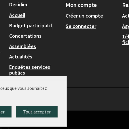
Decidim
Mon compte
Re
Accueil
Créer un compte
Act
Budget participatif
Se connecter
Ag
Concertations
Té
fi
Assemblées
,
Actualités
Enquêtes services
publics
r ceux que vous souhaitez
ser
Tout accepter