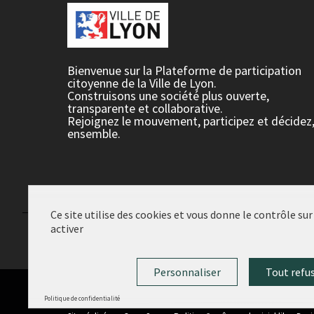
Bienvenue sur la Plateforme de participation
citoyenne de la Ville de Lyon.
Construisons une société plus ouverte,
transparente et collaborative.
Rejoignez le mouvement, participez et décidez
ensemble.
Ce site utilise des cookies et vous donne le contrôle su
activer
Conditions d'utilisation
Paramètres des cookies
Personnaliser
Tout refu
Politique de confidentialité
(Lien externe)