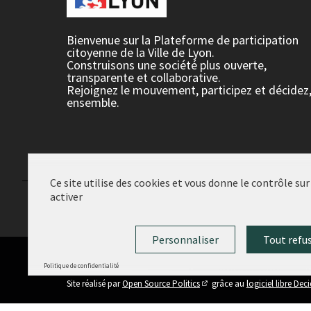
Bienvenue sur la Plateforme de participation
citoyenne de la Ville de Lyon.
Construisons une société plus ouverte,
transparente et collaborative.
Rejoignez le mouvement, participez et décidez
ensemble.
Ce site utilise des cookies et vous donne le contrôle su
activer
Conditions d'utilisation
Paramètres des cookies
Personnaliser
Tout refu
Politique de confidentialité
(Lien externe)
Site réalisé par
Open Source Politics
grâce au
logiciel libre Dec
(Lien externe)
Panneau de gestion des cookies