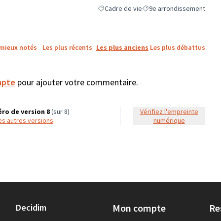
Cadre de vie
9e arrondissement
Filtrer les résultats de la catégorie : Cadr
Filtrer les résultats pour l
 mieux notés
Les plus récents
Les plus anciens
Les plus débattus
mpte
pour ajouter votre commentaire.
ro de version 8
(sur 8)
Vérifiez l'empreinte
 les autres versions
numérique
Decidim
Mon compte
Re