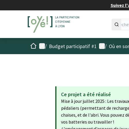
Suivez l'
Accueil
Menu principal
Menu utilisat
/
Budget participatif #1
/
Où en son
Ce projet a été réalisé
Mise à jour juillet 2025 : Les trav
pédaliers (permettant de recharger
chaises, et de l'abri. Vous pouvez 
vos batteries ou travailler !
L'aménagement d'espaces de jeux n'