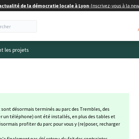
actualité de la démocratie locale à Lyon
-
Inscrivez-vous à la ne
eur
t les projets
aux sont désormais terminés au parc des Trembles, des
 un téléphone) ont été installés, en plus des tables et
désormais profiter du parc pour vous y (re)poser, recharger
a finalement pas été retenu du fait des contraintes