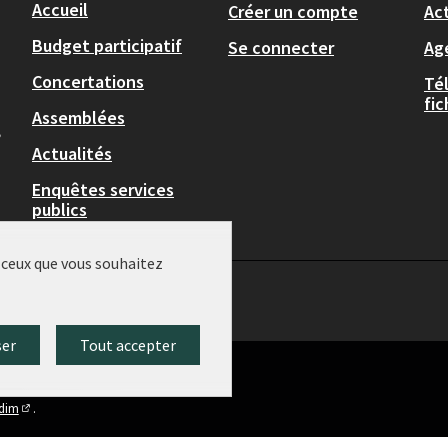
Accueil
Créer un compte
Act
Budget participatif
Se connecter
Ag
Concertations
Té
fi
Assemblées
,
Actualités
Enquêtes services
publics
r ceux que vous souhaitez
ser
Tout accepter
idim
.
(Lien externe)