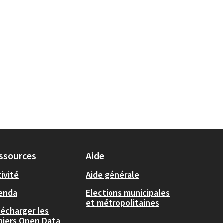
ssources
Aide
ivité
Aide générale
enda
Elections municipales
et métropolitaines
lécharger les
chiers Open Data