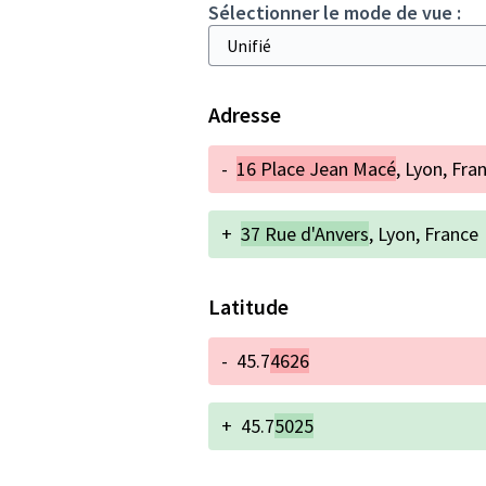
Sélectionner le mode de vue :
Adresse
-
16 Place Jean Macé
, Lyon, Fra
+
37 Rue d'Anvers
, Lyon, France
Latitude
-
45.7
4626
+
45.7
5025