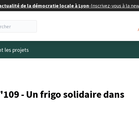
actualité de la démocratie locale à Lyon
-
Inscrivez-vous à la ne
eur
t les projets
109 - Un frigo solidaire dans