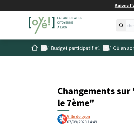
Suivez l'
Accueil
Menu principal
Menu utilisat
/
Budget participatif #1
/
Où en son
Changements sur "
le 7ème"
Ville de Lyon
07/09/2023 14:49