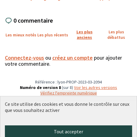
0 commentaire
Les plus
Les plus
Les mieux notés
Les plus récents
anciens
débattus
Connectez-vous
ou
créez un compte
pour ajouter
votre commentaire.
Référence : lyon-PROP-2023-03-2094
Numéro de version 8
(sur 8)
voir les autres versions
Vérifiez l'empreinte numérique
Ce site utilise des cookies et vous donne le contrôle sur ceux
que vous souhaitez activer
Conditions d'utilisation
Paramètres des cookies
Plateforme de participation citoyenne de la Ville de Lyon sur X
Plateforme de participation citoyenne de la Ville de Lyon sur Face
Plateforme de participation citoyenne de la Ville de Lyon sur 
Plateforme de participation citoyenne de la Ville de Lyo
Plateforme de participation citoyenne de la Ville d
Tout accepter