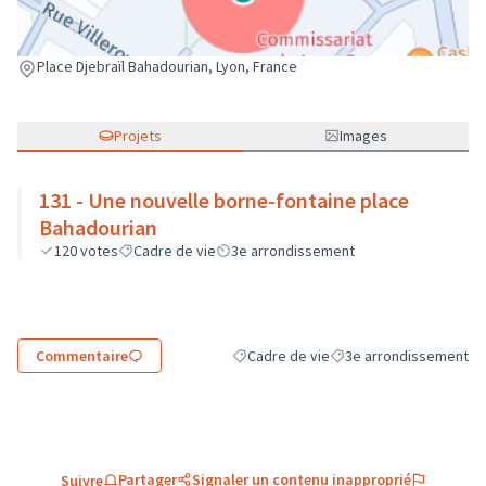
(Lien externe)
Place Djebraïl Bahadourian, Lyon, France
Projets
Images
131 - Une nouvelle borne-fontaine place
Bahadourian
120
votes
Cadre de vie
3e arrondissement
Commentaire
Cadre de vie
3e arrondissement
Filtrer les résultats de la catégorie : C
Filtrer les résultats pou
Partager
Signaler un contenu inapproprié
Suivre