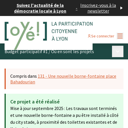
Suivez l'actualité de la
Inscrivez-vous à la
-
démocratie locale à Lyon
newsletter
Menu
Se connecter
Menu p
Budget participatif #1
/
Où en sont les projets
Compris dans
131 - Une nouvelle borne-fontaine place
Bahadourian
Ce projet a été réalisé
Mise à jour septembre 2025 : Les travaux sont terminés
et une nouvelle borne-fontaine a pu être installé à côté
du city stade, à proximité des toilettes existantes et de