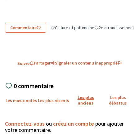
Commentaire
Culture et patrimoine
2e arrondissement
Filtrer les résultats de la catégorie : Culture et
Filtrer les résultats pou
Partager
Signaler un contenu inapproprié
Suivre
0 commentaire
Les plus
Les plus
Les mieux notés
Les plus récents
anciens
débattus
Connectez-vous
ou
créez un compte
pour ajouter
votre commentaire.