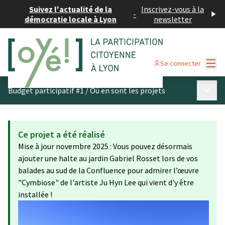
Suivez l'actualité de la
Inscrivez-vous à la
-
démocratie locale à Lyon
newsletter
Menu
Se connecter
Menu p
Budget participatif #1
/
Où en sont les projets
Ce projet a été réalisé
Mise à jour novembre 2025 : Vous pouvez désormais
ajouter une halte au jardin Gabriel Rosset lors de vos
balades au sud de la Confluence pour admirer l’œuvre
"Cymbiose" de l'artiste Ju Hyn Lee qui vient d'y être
installée !