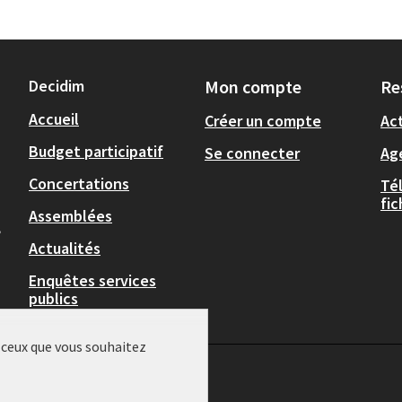
Decidim
Mon compte
Re
Accueil
Créer un compte
Act
Budget participatif
Se connecter
Ag
Concertations
Té
fi
Assemblées
,
Actualités
Enquêtes services
publics
r ceux que vous souhaitez