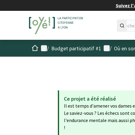
Suivez l'
Accueil
Menu principal
Menu utilisat
/
Budget participatif #1
/
Où en son
Ce projet a été réalisé
Il est temps d'amener vos dames et 
Le saviez-vous ? Les échecs sont c
l'endurance mentale mais aussi ph
!