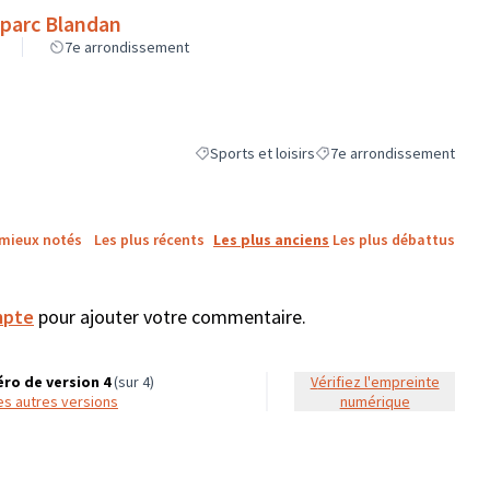
 parc Blandan
7e arrondissement
Sports et loisirs
7e arrondissement
Filtrer les résultats de la catégorie : Sports et
Filtrer les résultats pour l
 mieux notés
Les plus récents
Les plus anciens
Les plus débattus
mpte
pour ajouter votre commentaire.
ro de version 4
(sur 4)
Vérifiez l'empreinte
 les autres versions
numérique