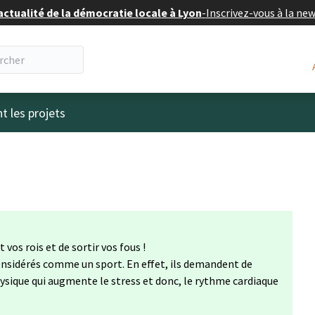
actualité de la démocratie locale à Lyon
-
Inscrivez-vous à la ne
eur
t les projets
vos rois et de sortir vos fous !
onsidérés comme un sport. En effet, ils demandent de
ysique qui augmente le stress et donc, le rythme cardiaque