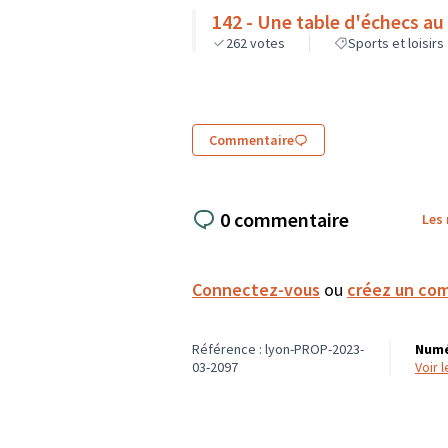
142 - Une table d'échecs au
262
votes
Sports et loisirs
Commentaire
0 commentaire
Les
Connectez-vous
ou
créez un co
Référence : lyon-PROP-2023-
Numé
03-2097
voir