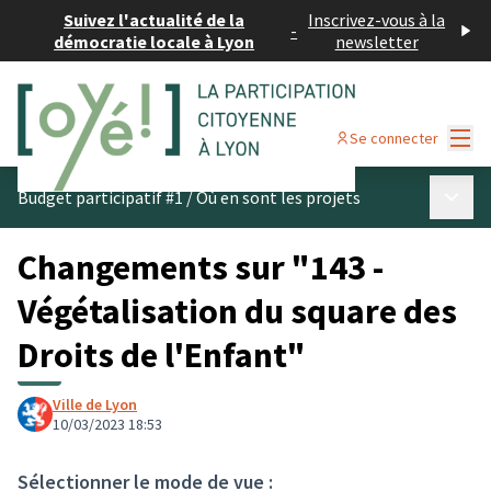
Suivez l'actualité de la
Inscrivez-vous à la
-
démocratie locale à Lyon
newsletter
Menu
Se connecter
Menu p
Budget participatif #1
/
Où en sont les projets
Changements sur "143 -
Végétalisation du square des
Droits de l'Enfant"
Ville de Lyon
10/03/2023 18:53
Sélectionner le mode de vue :