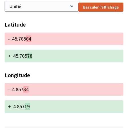
Basculer l’affichage
Latitude
-
45.765
64
+
45.765
78
Longitude
-
4.857
34
+
4.857
19